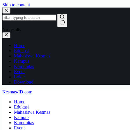
Skip to content
No results
Home
Edukasi
Mahasiswa Kesmas
Kampus
Komunitas
Event
Loker
Download
Kesmas-ID.com
Home
Edukasi
Mahasiswa Kesmas
Kampus
Komunitas
Event