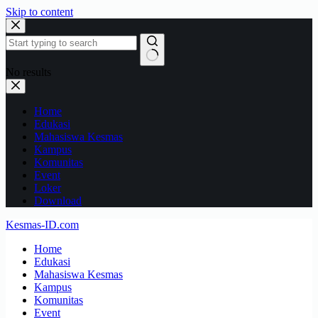
Skip to content
No results
Home
Edukasi
Mahasiswa Kesmas
Kampus
Komunitas
Event
Loker
Download
Kesmas-ID.com
Home
Edukasi
Mahasiswa Kesmas
Kampus
Komunitas
Event