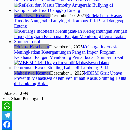
Mahasiswa Kesmas
Desember 10, 2025
Refleksi dari Kasus
Timothy Anugerah: Bullying di Kampus Tak Bisa Dianggap
Enteng
Edukasi Kesehatan
Desember 1, 2025
Keluarga Indonesia
Meningkatkan Ketergantungan Pangan Impor, Program
Ketahanan Pangan Mendorong Pemanfaatan Sumber Lokal
Mahasiswa Kesmas
Desember 1, 2025
MBKM Gizi: Upaya
Preventif Mahasiswa dalam Penurunan Kasus Stunting Balita
di Lambung Bukit
Dibaca:
1,099
Yuk Share Postingan Ini:
WhatsApp
Telegram