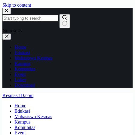
Skip to content
No results
Home
Edukasi
Mahasiswa Kesmas
Kampus
Komunitas
Event
Loker
Download
Kesmas-ID.com
Home
Edukasi
Mahasiswa Kesmas
Kampus
Komunitas
Event