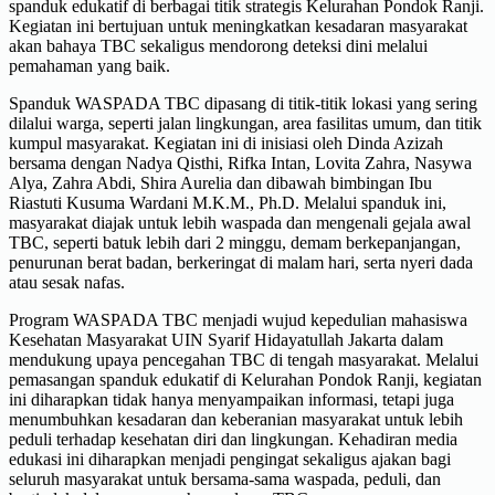
spanduk edukatif di berbagai titik strategis Kelurahan Pondok Ranji.
Kegiatan ini bertujuan untuk meningkatkan kesadaran masyarakat
akan bahaya TBC sekaligus mendorong deteksi dini melalui
pemahaman yang baik.
Spanduk WASPADA TBC dipasang di titik-titik lokasi yang sering
dilalui warga, seperti jalan lingkungan, area fasilitas umum, dan titik
kumpul masyarakat. Kegiatan ini di inisiasi oleh Dinda Azizah
bersama dengan Nadya Qisthi, Rifka Intan, Lovita Zahra, Nasywa
Alya, Zahra Abdi, Shira Aurelia dan dibawah bimbingan Ibu
Riastuti Kusuma Wardani M.K.M., Ph.D. Melalui spanduk ini,
masyarakat diajak untuk lebih waspada dan mengenali gejala awal
TBC, seperti batuk lebih dari 2 minggu, demam berkepanjangan,
penurunan berat badan, berkeringat di malam hari, serta nyeri dada
atau sesak nafas.
Program WASPADA TBC menjadi wujud kepedulian mahasiswa
Kesehatan Masyarakat UIN Syarif Hidayatullah Jakarta dalam
mendukung upaya pencegahan TBC di tengah masyarakat. Melalui
pemasangan spanduk edukatif di Kelurahan Pondok Ranji, kegiatan
ini diharapkan tidak hanya menyampaikan informasi, tetapi juga
menumbuhkan kesadaran dan keberanian masyarakat untuk lebih
peduli terhadap kesehatan diri dan lingkungan. Kehadiran media
edukasi ini diharapkan menjadi pengingat sekaligus ajakan bagi
seluruh masyarakat untuk bersama-sama waspada, peduli, dan