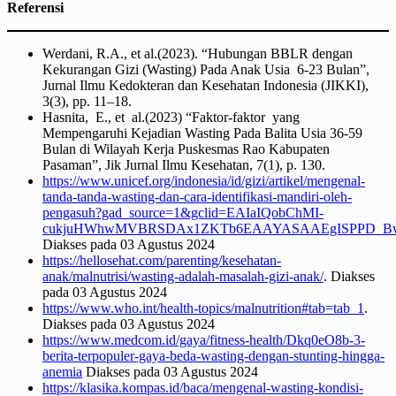
Referensi
Werdani, R.A., et al.(2023). “Hubungan BBLR dengan
Kekurangan Gizi (Wasting) Pada Anak Usia 6-23 Bulan”,
Jurnal Ilmu Kedokteran dan Kesehatan Indonesia (JIKKI),
3(3), pp. 11–18.
Hasnita, E., et al.(2023) “Faktor-faktor yang
Mempengaruhi Kejadian Wasting Pada Balita Usia 36-59
Bulan di Wilayah Kerja Puskesmas Rao Kabupaten
Pasaman”, Jik Jurnal Ilmu Kesehatan, 7(1), p. 130.
https://www.unicef.org/indonesia/id/gizi/artikel/mengenal-
tanda-tanda-wasting-dan-cara-identifikasi-mandiri-oleh-
pengasuh?gad_source=1&gclid=EAIaIQobChMI-
cukjuHWhwMVBRSDAx1ZKTb6EAAYASAAEgISPPD_B
Diakses pada 03 Agustus 2024
https://hellosehat.com/parenting/kesehatan-
anak/malnutrisi/wasting-adalah-masalah-gizi-anak/
. Diakses
pada 03 Agustus 2024
https://www.who.int/health-topics/malnutrition#tab=tab_1
.
Diakses pada 03 Agustus 2024
https://www.medcom.id/gaya/fitness-health/Dkq0eO8b-3-
berita-terpopuler-gaya-beda-wasting-dengan-stunting-hingga-
anemia
Diakses pada 03 Agustus 2024
https://klasika.kompas.id/baca/mengenal-wasting-kondisi-