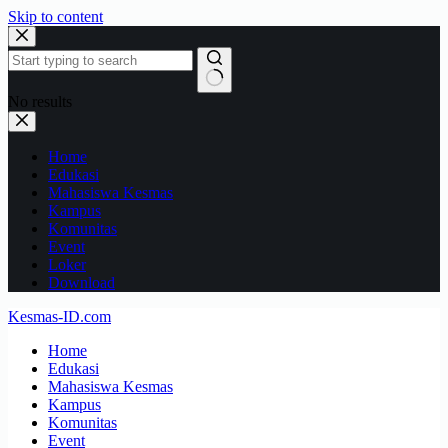
Skip to content
No results
Home
Edukasi
Mahasiswa Kesmas
Kampus
Komunitas
Event
Loker
Download
Kesmas-ID.com
Home
Edukasi
Mahasiswa Kesmas
Kampus
Komunitas
Event