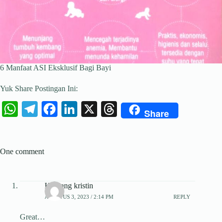
6 Manfaat ASI Eksklusif Bagi Bayi
Yuk Share Postingan Ini:
W
Te
Fa
Li
X
T
Share
ha
le
ce
nk
hr
ts
gr
bo
ed
ea
One comment
A
a
ok
In
ds
pp
m
Komang kristin
AGUSTUS 3, 2023 / 2:14 PM
REPLY
Great…