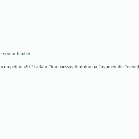
e you in Jember
hcompetition2019 #lktin #lombaessay #infolomba #ayomenulis #menuli