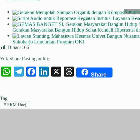
Kampus
Gerakan Masyarakat Bangun Hidup Sehat Kendali Hipertensi d
Sukoharjo Luncurkan Program OKI
Dibaca:
66
Yuk Share Postingan Ini:
W
Te
Fa
Li
X
T
Share
ha
le
ce
nk
hr
ts
gr
bo
ed
ea
Tag
A
a
ok
In
ds
#
FKM Unej
pp
m