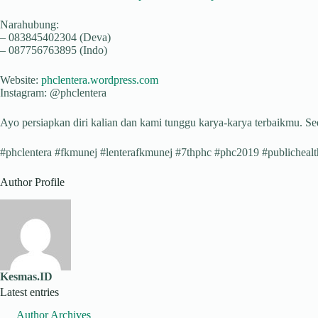
Narahubung:
– 083845402304 (Deva)
– 087756763895 (Indo)
Website:
phclentera.wordpress.com
Instagram: @phclentera
Ayo persiapkan diri kalian dan kami tunggu karya-karya terbaikmu. Se
#phclentera #fkmunej #lenterafkmunej #7thphc #phc2019 #publichealt
Author Profile
Kesmas.ID
Latest entries
Author Archives