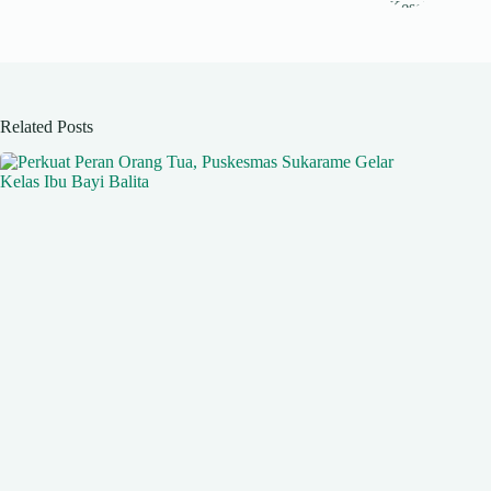
pp
m
Related Posts