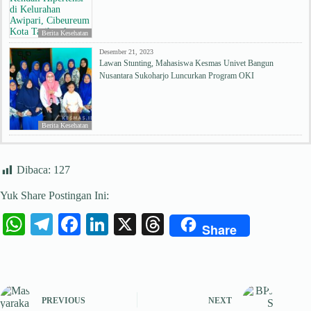
Berita Kesehatan
Desember 21, 2023
Lawan Stunting, Mahasiswa Kesmas Univet Bangun
Nusantara Sukoharjo Luncurkan Program OKI
Berita Kesehatan
Dibaca:
127
Yuk Share Postingan Ini:
W
Te
Fa
Li
X
T
Share
ha
le
ce
nk
hr
ts
gr
bo
ed
ea
A
a
ok
In
ds
PREVIOUS
NEXT