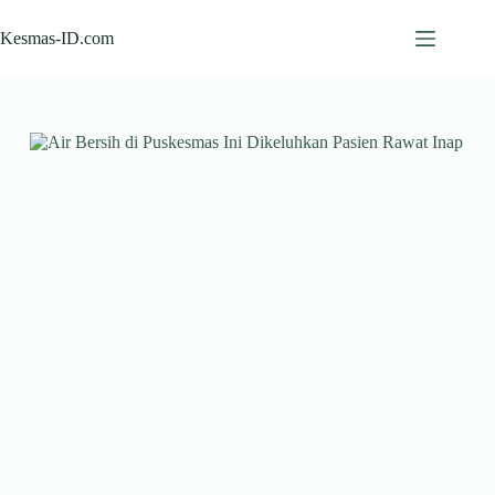
Skip
to
Kesmas-ID.com
content