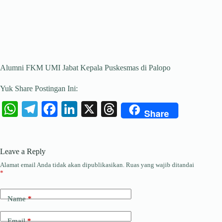
Alumni FKM UMI Jabat Kepala Puskesmas di Palopo
Yuk Share Postingan Ini:
W
Te
Fa
Li
X
T
Share
ha
le
ce
nk
hr
ts
gr
bo
ed
ea
Leave a Reply
A
a
ok
In
ds
Alamat email Anda tidak akan dipublikasikan.
Ruas yang wajib ditandai
pp
m
*
Name
*
Email
*