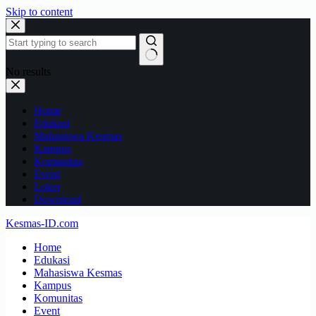
Skip to content
No results
Home
Edukasi
Mahasiswa Kesmas
Kampus
Komunitas
Event
Loker
Download
Kesmas-ID.com
Home
Edukasi
Mahasiswa Kesmas
Kampus
Komunitas
Event