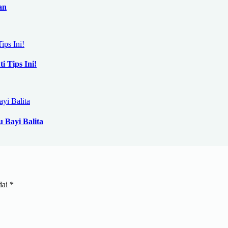
an
i Tips Ini!
 Bayi Balita
dai
*