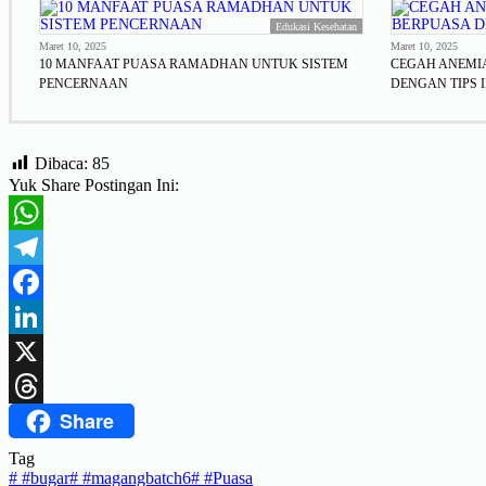
Edukasi Kesehatan
Maret 10, 2025
Maret 10, 2025
10 MANFAAT PUASA RAMADHAN UNTUK SISTEM
CEGAH ANEMI
PENCERNAAN
DENGAN TIPS I
Dibaca:
85
Yuk Share Postingan Ini:
WhatsApp
Telegram
Facebook
LinkedIn
X
Share
Threads
Tag
#
#bugar
#
#magangbatch6
#
#Puasa