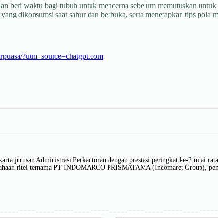
il dan beri waktu bagi tubuh untuk mencerna sebelum memutuskan unt
ang dikonsumsi saat sahur dan berbuka, serta menerapkan tips pola m
erpuasa/?utm_source=chatgpt.com
ta jurusan Administrasi Perkantoran dengan prestasi peringkat ke-2 nilai rata-
erusahaan ritel ternama PT INDOMARCO PRISMATAMA (Indomaret Group), penuli