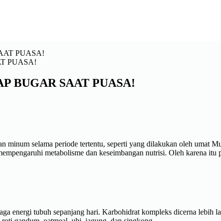
T PUASA!
P BUGAR SAAT PUASA!
dan minum selama periode tertentu, seperti yang dilakukan oleh umat
empengaruhi metabolisme dan keseimbangan nutrisi. Oleh karena itu p
a energi tubuh sepanjang hari. Karbohidrat kompleks dicerna lebih l
oti gandum, oatmeal, ubi, jagung, dan singkong.