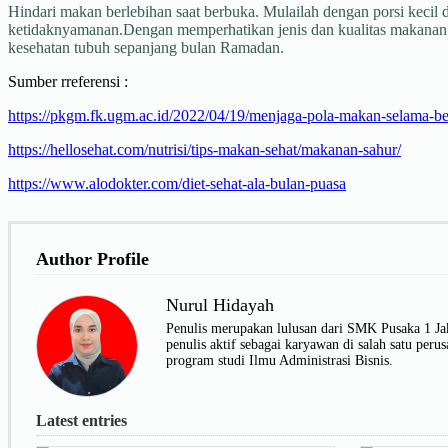
Hindari makan berlebihan saat berbuka. Mulailah dengan porsi kec
ketidaknyamanan.Dengan memperhatikan jenis dan kualitas makanan y
kesehatan tubuh sepanjang bulan Ramadan.
Sumber rreferensi :
https://pkgm.fk.ugm.ac.id/2022/04/19/menjaga-pola-makan-selama-b
https://hellosehat.com/nutrisi/tips-makan-sehat/makanan-sahur/
https://www.alodokter.com/diet-sehat-ala-bulan-puasa
Author Profile
Nurul Hidayah
Penulis merupakan lulusan dari SMK Pusaka 1 Jakar
penulis aktif sebagai karyawan di salah satu p
program studi Ilmu Administrasi Bisnis.
Latest entries