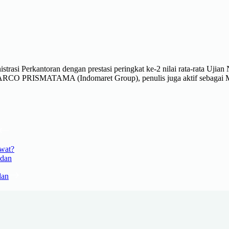
asi Perkantoran dengan prestasi peringkat ke-2 nilai rata-rata Ujian Na
MARCO PRISMATAMA (Indomaret Group), penulis juga aktif sebagai Ma
awat?
adan