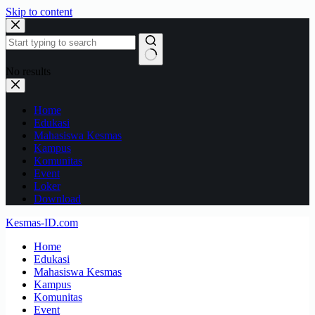
Skip to content
No results
Home
Edukasi
Mahasiswa Kesmas
Kampus
Komunitas
Event
Loker
Download
Kesmas-ID.com
Home
Edukasi
Mahasiswa Kesmas
Kampus
Komunitas
Event