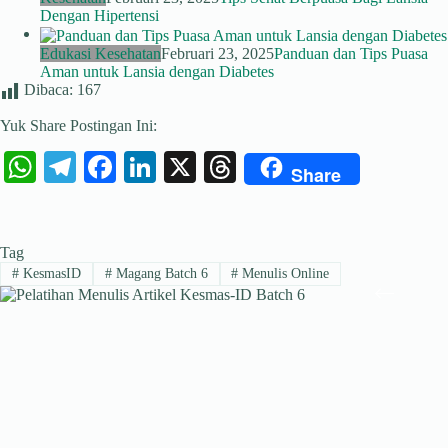
Dengan Hipertensi
Edukasi Kesehatan
Februari 23, 2025
Panduan dan Tips Puasa
Aman untuk Lansia dengan Diabetes
Dibaca:
167
Yuk Share Postingan Ini:
W
Te
Fa
Li
X
T
Share
ha
le
ce
nk
hr
ts
gr
bo
ed
ea
Tag
A
a
ok
In
ds
#
KesmasID
#
Magang Batch 6
#
Menulis Online
pp
m