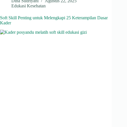
ha
le
ce
nk
hr
Dina Sudriyani
Agustus 22, 2025
Edukasi Kesehatan
ts
gr
bo
ed
ea
A
a
ok
In
ds
Soft Skill Penting untuk Melengkapi 25 Keterampilan Dasar
Kader
pp
m