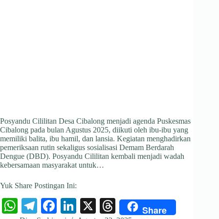
Posyandu Cililitan Desa Cibalong menjadi agenda Puskesmas
Cibalong pada bulan Agustus 2025, diikuti oleh ibu-ibu yang
memiliki balita, ibu hamil, dan lansia. Kegiatan menghadirkan
pemeriksaan rutin sekaligus sosialisasi Demam Berdarah
Dengue (DBD). Posyandu Cililitan kembali menjadi wadah
kebersamaan masyarakat untuk…
Yuk Share Postingan Ini:
W
Te
Fa
Li
X
T
Share