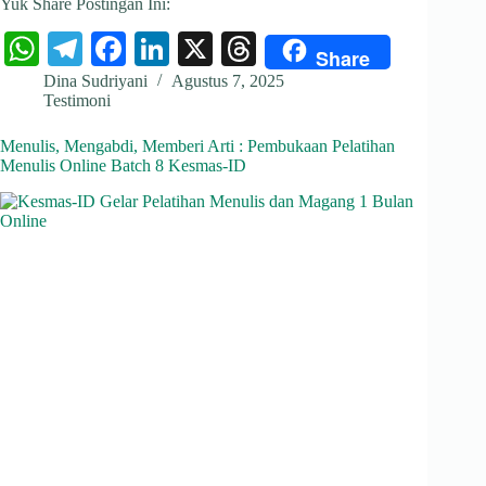
Yuk Share Postingan Ini:
W
Te
Fa
Li
X
T
Share
ha
le
ce
nk
hr
Dina Sudriyani
Agustus 7, 2025
Testimoni
ts
gr
bo
ed
ea
A
a
ok
In
ds
Menulis, Mengabdi, Memberi Arti : Pembukaan Pelatihan
Menulis Online Batch 8 Kesmas-ID
pp
m