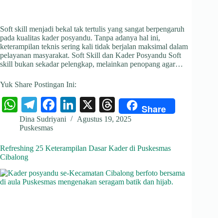
Soft skill menjadi bekal tak tertulis yang sangat berpengaruh
pada kualitas kader posyandu. Tanpa adanya hal ini,
keterampilan teknis sering kali tidak berjalan maksimal dalam
pelayanan masyarakat. Soft Skill dan Kader Posyandu Soft
skill bukan sekadar pelengkap, melainkan penopang agar…
Yuk Share Postingan Ini:
W
Te
Fa
Li
X
T
Share
ha
le
ce
nk
hr
Dina Sudriyani
Agustus 19, 2025
Puskesmas
ts
gr
bo
ed
ea
A
a
ok
In
ds
Refreshing 25 Keterampilan Dasar Kader di Puskesmas
Cibalong
pp
m