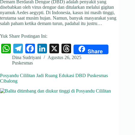
Demam Berdarah Dengue (DBD) adalah penyakit yang
disebabkan oleh virus dengue dan ditularkan melalui gigitan
nyamuk Aedes aegypti. Di Indonesia, kasus ini masih tinggi,
terutama saat musim hujan. Namun, banyak masyarakat yang
salah paham ketika demam turun, padahal itu justru…
Yuk Share Postingan Ini:
W
Te
Fa
Li
X
T
Share
ha
le
ce
nk
hr
Dina Sudriyani
Agustus 26, 2025
Puskesmas
ts
gr
bo
ed
ea
A
a
ok
In
ds
Posyandu Cililitan Jadi Ruang Edukasi DBD Puskesmas
Cibalong
pp
m