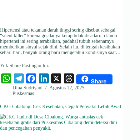
Hipertensi atau tekanan darah tinggi sering disebut sebagai
“silent killer” karena gejalanya kerap tidak disadari. 5 tanda
hipertensi ini sering terabaikan, padahal tubuh sebenarnya
memberikan sinyal sejak dini. Selain itu, di tengah kesibukan
sehari-hari, banyak orang baru mengetahui kondisinya saat…
Yuk Share Postingan Ini:
W
Te
Fa
Li
X
T
Share
ha
le
ce
nk
hr
Dina Sudriyani
Agustus 12, 2025
Puskesmas
ts
gr
bo
ed
ea
A
a
ok
In
ds
CKG Cibalong: Cek Kesehatan, Cegah Penyakit Lebih Awal
pp
m