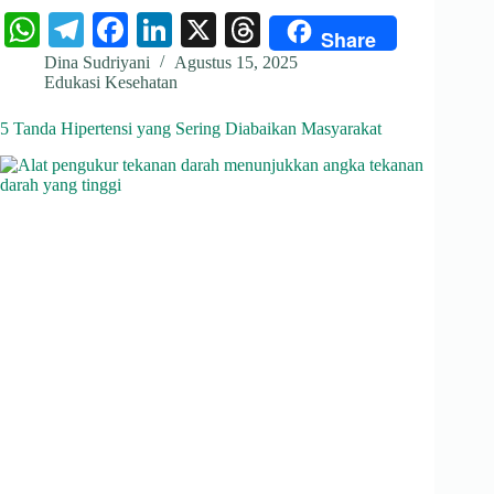
W
Te
Fa
Li
X
T
Share
ha
le
ce
nk
hr
Dina Sudriyani
Agustus 15, 2025
Edukasi Kesehatan
ts
gr
bo
ed
ea
A
a
ok
In
ds
5 Tanda Hipertensi yang Sering Diabaikan Masyarakat
pp
m