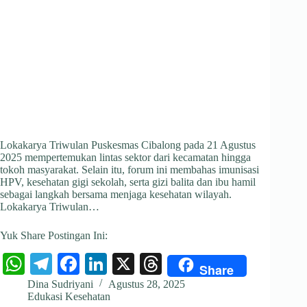
Lokakarya Triwulan Puskesmas Cibalong pada 21 Agustus
2025 mempertemukan lintas sektor dari kecamatan hingga
tokoh masyarakat. Selain itu, forum ini membahas imunisasi
HPV, kesehatan gigi sekolah, serta gizi balita dan ibu hamil
sebagai langkah bersama menjaga kesehatan wilayah.
Lokakarya Triwulan…
Yuk Share Postingan Ini:
W
Te
Fa
Li
X
T
Share
ha
le
ce
nk
hr
Dina Sudriyani
Agustus 28, 2025
Edukasi Kesehatan