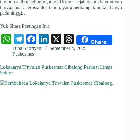
tumbuh akibat kekurangan gizi kronis sejak dalam kandungan
hingga anak berusia dua tahun, yang berdampak bukan hanya
pada tinggi…
Yuk Share Postingan Ini:
W
Te
Fa
Li
X
T
Share
ha
le
ce
nk
hr
Dina Sudriyani
September 4, 2025
Puskesmas
ts
gr
bo
ed
ea
A
a
ok
In
ds
Lokakarya Triwulan Puskesmas Cibalong Perkuat Lintas
Sektor
pp
m