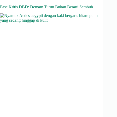
ts
gr
bo
ed
ea
A
a
ok
In
ds
Fase Kritis DBD: Demam Turun Bukan Berarti Sembuh
pp
m