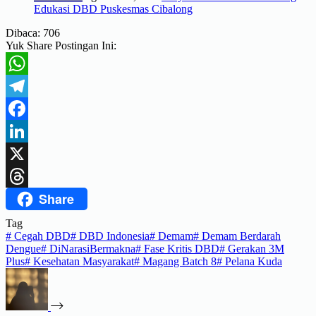
Edukasi DBD Puskesmas Cibalong
Dibaca:
706
Yuk Share Postingan Ini:
WhatsApp
Telegram
Facebook
LinkedIn
X
Share
Threads
Tag
#
Cegah DBD
#
DBD Indonesia
#
Demam
#
Demam Berdarah
Dengue
#
DiNarasiBermakna
#
Fase Kritis DBD
#
Gerakan 3M
Plus
#
Kesehatan Masyarakat
#
Magang Batch 8
#
Pelana Kuda