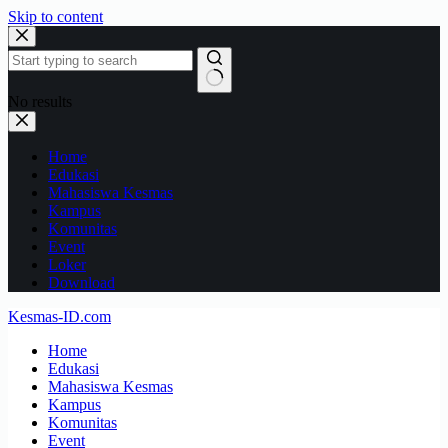
Skip to content
No results
Home
Edukasi
Mahasiswa Kesmas
Kampus
Komunitas
Event
Loker
Download
Kesmas-ID.com
Home
Edukasi
Mahasiswa Kesmas
Kampus
Komunitas
Event