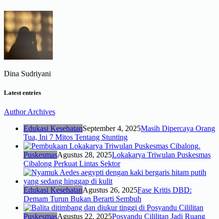
Dina Sudriyani
Latest entries
Author Archives
Edukasi Kesehatan
September 4, 2025
Masih Dipercaya Orang
Tua, Ini 7 Mitos Tentang Stunting
Puskesmas
Agustus 28, 2025
Lokakarya Triwulan Puskesmas
Cibalong Perkuat Lintas Sektor
Edukasi Kesehatan
Agustus 26, 2025
Fase Kritis DBD:
Demam Turun Bukan Berarti Sembuh
Puskesmas
Agustus 22, 2025
Posyandu Cililitan Jadi Ruang