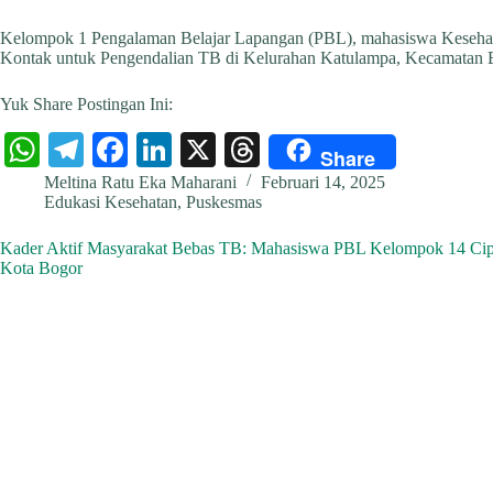
Kelompok 1 Pengalaman Belajar Lapangan (PBL), mahasiswa Kesehat
Kontak untuk Pengendalian TB di Kelurahan Katulampa, Kecamatan Bo
Yuk Share Postingan Ini:
W
Te
Fa
Li
X
T
Share
ha
le
ce
nk
hr
Meltina Ratu Eka Maharani
Februari 14, 2025
Edukasi Kesehatan
,
Puskesmas
ts
gr
bo
ed
ea
A
a
ok
In
ds
Kader Aktif Masyarakat Bebas TB: Mahasiswa PBL Kelompok 14 Cipa
Kota Bogor
pp
m