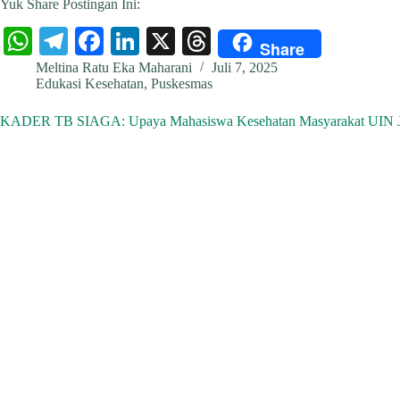
Yuk Share Postingan Ini:
W
Te
Fa
Li
X
T
Share
ha
le
ce
nk
hr
Meltina Ratu Eka Maharani
Juli 7, 2025
Edukasi Kesehatan
,
Puskesmas
ts
gr
bo
ed
ea
A
a
ok
In
ds
KADER TB SIAGA: Upaya Mahasiswa Kesehatan Masyarakat UIN Jaka
pp
m