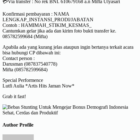
💳Via transfer : No rek BNI. 610679168 a.n Mifta Ulyasari
Konfirmasi pembayaran : NAMA
LENGKAP_INSTANSI_PRODI/JABATAN
Contoh : HAMIMAH_STIKIM_KESMAS_
Cantumkan gelar jika ada dan kirim foto bukti transfer ke.
085782599684 (Mifta)
Apabila ada yang kurang jelas ataupun ingin bertanya terkait acara
bisa hubungi CP dibawah ini:
Contact person :
Darusman (087837540778)
Mifta (085782599684)
Special Performence
Lutfi Aulia *Artis Hits Jaman Now*
Grab it fast!
Author Profile