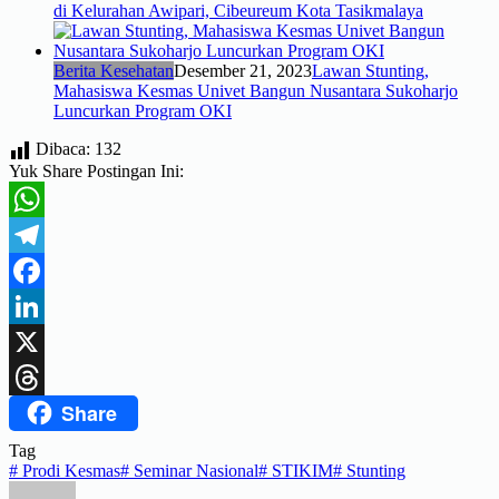
di Kelurahan Awipari, Cibeureum Kota Tasikmalaya
Berita Kesehatan
Desember 21, 2023
Lawan Stunting,
Mahasiswa Kesmas Univet Bangun Nusantara Sukoharjo
Luncurkan Program OKI
Dibaca:
132
Yuk Share Postingan Ini:
WhatsApp
Telegram
Facebook
LinkedIn
X
Share
Threads
Tag
#
Prodi Kesmas
#
Seminar Nasional
#
STIKIM
#
Stunting