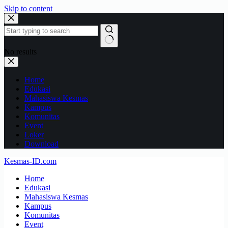
Skip to content
No results
Home
Edukasi
Mahasiswa Kesmas
Kampus
Komunitas
Event
Loker
Download
Kesmas-ID.com
Home
Edukasi
Mahasiswa Kesmas
Kampus
Komunitas
Event