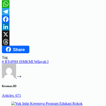
WhatsApp
Telegram
Facebook
LinkedIn
X
Share
Threads
Tag
#
BToPH
#
ISMKMI Wilayah I
Kesmas.ID
Articles: 671