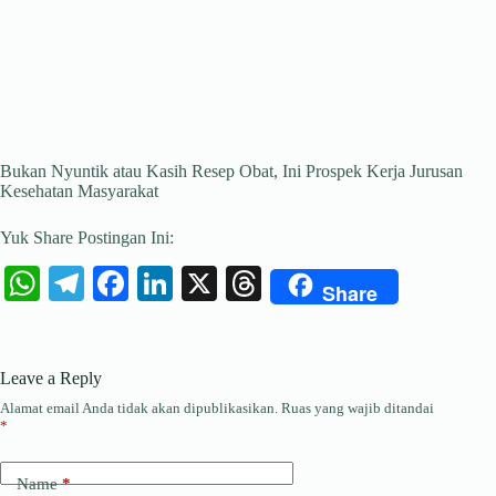
Bukan Nyuntik atau Kasih Resep Obat, Ini Prospek Kerja Jurusan
Kesehatan Masyarakat
Yuk Share Postingan Ini:
W
Te
Fa
Li
X
T
Share
ha
le
ce
nk
hr
ts
gr
bo
ed
ea
Leave a Reply
A
a
ok
In
ds
Alamat email Anda tidak akan dipublikasikan.
Ruas yang wajib ditandai
pp
m
*
Name
*