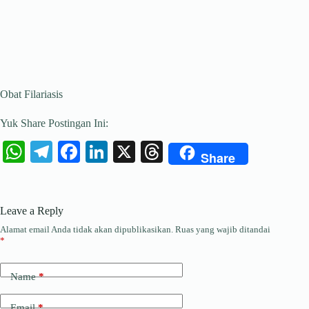
Obat Filariasis
Yuk Share Postingan Ini:
W
Te
Fa
Li
X
T
Share
ha
le
ce
nk
hr
ts
gr
bo
ed
ea
Leave a Reply
A
a
ok
In
ds
Alamat email Anda tidak akan dipublikasikan.
Ruas yang wajib ditandai
pp
m
*
Name
*
Email
*