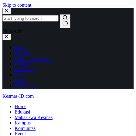
Skip to content
No results
Home
Edukasi
Mahasiswa Kesmas
Kampus
Komunitas
Event
Loker
Download
Kesmas-ID.com
Home
Edukasi
Mahasiswa Kesmas
Kampus
Komunitas
Event