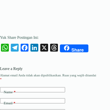
Yuk Share Postingan Ini:
W
Te
Fa
Li
X
T
Share
ha
le
ce
nk
hr
ts
gr
bo
ed
ea
Leave a Reply
A
a
ok
In
ds
Alamat email Anda tidak akan dipublikasikan.
Ruas yang wajib ditandai
pp
m
*
Name
*
Email
*