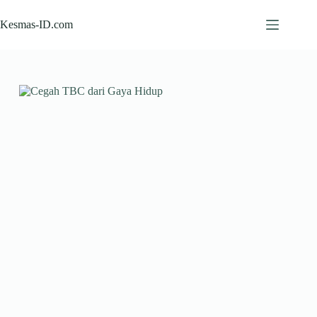
Skip
to
Kesmas-ID.com
content