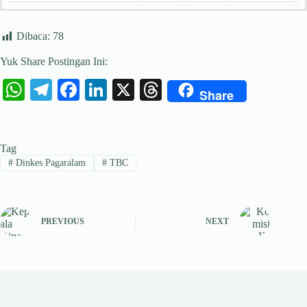
Dibaca:
78
Yuk Share Postingan Ini:
W
Te
Fa
Li
X
T
Share
ha
le
ce
nk
hr
ts
gr
bo
ed
ea
Tag
A
a
ok
In
ds
#
Dinkes Pagaralam
#
TBC
pp
m
PREVIOUS
NEXT