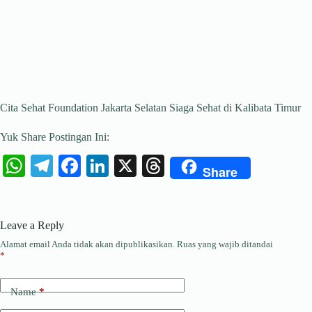
Cita Sehat Foundation Jakarta Selatan Siaga Sehat di Kalibata Timur
Yuk Share Postingan Ini:
W
Te
Fa
Li
X
T
Share
ha
le
ce
nk
hr
ts
gr
bo
ed
ea
Leave a Reply
A
a
ok
In
ds
Alamat email Anda tidak akan dipublikasikan.
Ruas yang wajib ditandai
pp
m
*
Name
*