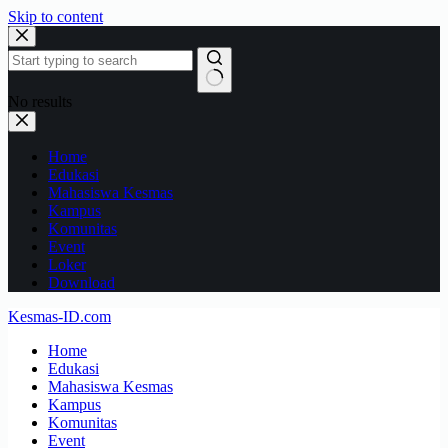
Skip to content
No results
Home
Edukasi
Mahasiswa Kesmas
Kampus
Komunitas
Event
Loker
Download
Kesmas-ID.com
Home
Edukasi
Mahasiswa Kesmas
Kampus
Komunitas
Event