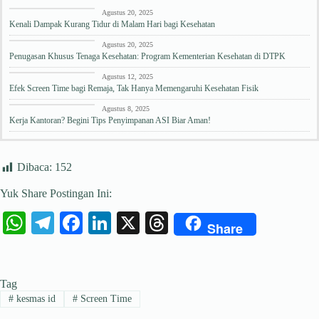
Edukasi Kesehatan
Agustus 20, 2025
Kenali Dampak Kurang Tidur di Malam Hari bagi Kesehatan
Edukasi Kesehatan
Agustus 20, 2025
Penugasan Khusus Tenaga Kesehatan: Program Kementerian Kesehatan di DTPK
Edukasi Kesehatan
Agustus 12, 2025
Efek Screen Time bagi Remaja, Tak Hanya Memengaruhi Kesehatan Fisik
Edukasi Kesehatan
Agustus 8, 2025
Kerja Kantoran? Begini Tips Penyimpanan ASI Biar Aman!
Dibaca:
152
Yuk Share Postingan Ini:
W
Te
Fa
Li
X
T
Share
ha
le
ce
nk
hr
ts
gr
bo
ed
ea
Tag
A
a
ok
In
ds
#
kesmas id
#
Screen Time
pp
m