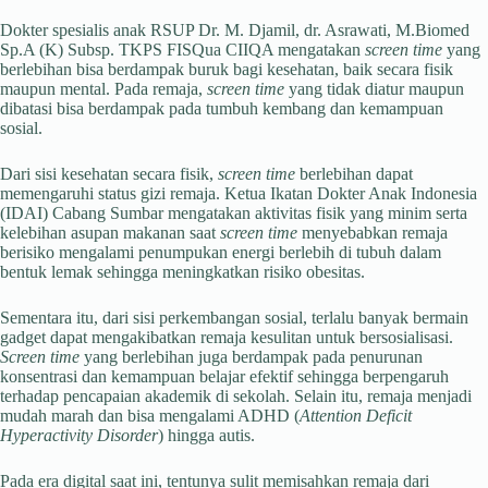
Dokter spesialis anak RSUP Dr. M. Djamil, dr. Asrawati, M.Biomed
Sp.A (K) Subsp. TKPS FISQua CIIQA mengatakan
screen time
yang
berlebihan bisa berdampak buruk bagi kesehatan, baik secara fisik
maupun mental. Pada remaja,
screen time
yang tidak diatur maupun
dibatasi bisa berdampak pada tumbuh kembang dan kemampuan
sosial.
Dari sisi kesehatan secara fisik,
screen time
berlebihan dapat
memengaruhi status gizi remaja. Ketua Ikatan Dokter Anak Indonesia
(IDAI) Cabang Sumbar mengatakan aktivitas fisik yang minim serta
kelebihan asupan makanan saat
screen time
menyebabkan remaja
berisiko mengalami penumpukan energi berlebih di tubuh dalam
bentuk lemak sehingga meningkatkan risiko obesitas.
Sementara itu, dari sisi perkembangan sosial, terlalu banyak bermain
gadget dapat mengakibatkan remaja kesulitan untuk bersosialisasi.
Screen time
yang berlebihan juga berdampak pada penurunan
konsentrasi dan kemampuan belajar efektif sehingga berpengaruh
terhadap pencapaian akademik di sekolah. Selain itu, remaja menjadi
mudah marah dan bisa mengalami ADHD (
Attention Deficit
Hyperactivity Disorder
) hingga autis.
Pada era digital saat ini, tentunya sulit memisahkan remaja dari