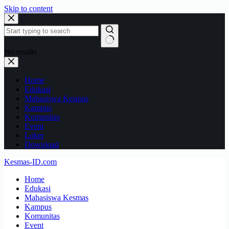
Skip to content
No results
Home
Edukasi
Mahasiswa Kesmas
Kampus
Komunitas
Event
Loker
Download
Kesmas-ID.com
Home
Edukasi
Mahasiswa Kesmas
Kampus
Komunitas
Event