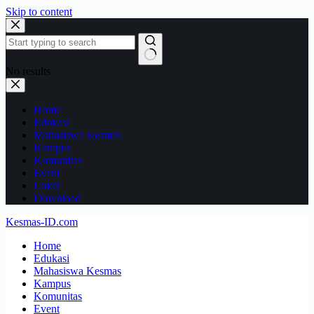
Skip to content
No results
Home
Edukasi
Mahasiswa Kesmas
Kampus
Komunitas
Event
Loker
Download
Kesmas-ID.com
Home
Edukasi
Mahasiswa Kesmas
Kampus
Komunitas
Event