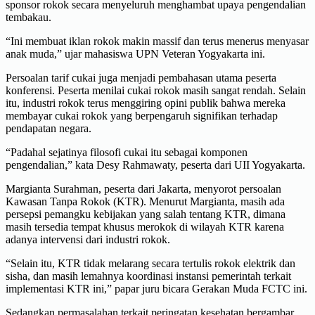
sponsor rokok secara menyeluruh menghambat upaya pengendalian
tembakau.
“Ini membuat iklan rokok makin massif dan terus menerus menyasar
anak muda,” ujar mahasiswa UPN Veteran Yogyakarta ini.
Persoalan tarif cukai juga menjadi pembahasan utama peserta
konferensi. Peserta menilai cukai rokok masih sangat rendah. Selain
itu, industri rokok terus menggiring opini publik bahwa mereka
membayar cukai rokok yang berpengaruh signifikan terhadap
pendapatan negara.
“Padahal sejatinya filosofi cukai itu sebagai komponen
pengendalian,” kata Desy Rahmawaty, peserta dari UII Yogyakarta.
Margianta Surahman, peserta dari Jakarta, menyorot persoalan
Kawasan Tanpa Rokok (KTR). Menurut Margianta, masih ada
persepsi pemangku kebijakan yang salah tentang KTR, dimana
masih tersedia tempat khusus merokok di wilayah KTR karena
adanya intervensi dari industri rokok.
“Selain itu, KTR tidak melarang secara tertulis rokok elektrik dan
sisha, dan masih lemahnya koordinasi instansi pemerintah terkait
implementasi KTR ini,” papar juru bicara Gerakan Muda FCTC ini.
Sedangkan permasalahan terkait peringatan kesehatan bergambar