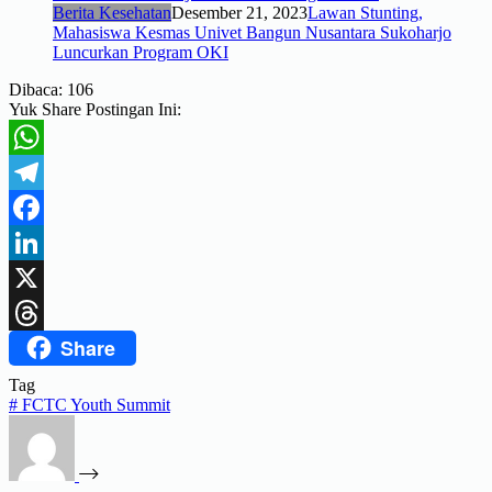
Berita Kesehatan
Desember 21, 2023
Lawan Stunting,
Mahasiswa Kesmas Univet Bangun Nusantara Sukoharjo
Luncurkan Program OKI
Dibaca:
106
Yuk Share Postingan Ini:
WhatsApp
Telegram
Facebook
LinkedIn
X
Share
Threads
Tag
#
FCTC Youth Summit