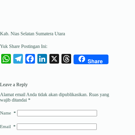
Kab. Nias Selatan Sumatera Utara
Yuk Share Postingan Ini:
W
Te
Fa
Li
X
T
Share
ha
le
ce
nk
hr
ts
gr
bo
ed
ea
Leave a Reply
A
a
ok
In
ds
Alamat email Anda tidak akan dipublikasikan.
Ruas yang
pp
m
wajib ditandai
*
Name
*
Email
*