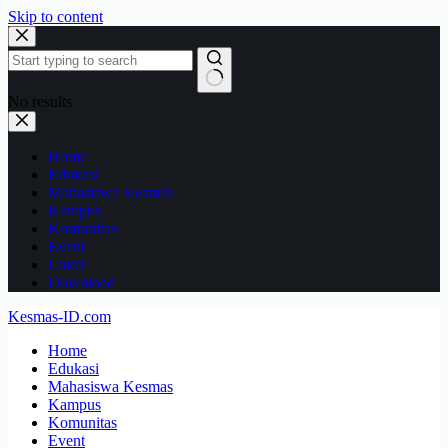
Skip to content
No results
Home
Edukasi
Mahasiswa Kesmas
Kampus
Komunitas
Event
Loker
Download
Kesmas-ID.com
Home
Edukasi
Mahasiswa Kesmas
Kampus
Komunitas
Event