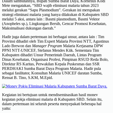
Dalam sambutannya, Bupati Sumba Barat Daya, Kornelius Kodi
Mete mengatakan, “SBD wajib eliminasi malaria tahun 2023
melalui gerakan “Sapu Plasmodium”. Gerakan ini merupakan
strategi eliminasi malaria yang hanya dilakukan di Kabupaten SBD
melalui 5 aksi, antara lain : Basmi plasmodium, Basmi Vektor
(Anopheles sp.), Lingkungan Bersih, Gencar Promosi Kesehatan,
Maksimalisasi dukungan daerah.”
Hadir juga dalam pertemuan ini berbagai unsur, antara lain : Tim
Provinsi dihadiri oleh Tim Expert Malaria Provinsi NTT, Agustinus
Lado Brewon dan
Manager Program
Malaria Kerjasama DPW
PPNI NTT-UNICEF, Stefanus Mendes Kiik. Sementara Tim
Kabupaten dihadiri Unsur Pemerintah Daerah, Lintas Program
Dinas Kesehatan, Organisasi Profesi, Pimpinan RSUD Reda Bolo,
Direktur RS Karitas, Perwakilan Kepala Puskesmas dan SSR
PERDHAKI Sumba Barat Daya Program Malaria. Hadir pula
sebagai fasilitator, Konsultan Malaria UNICEF daratan Sumba,
Rensat B. Tino, S.KM, M.Epid.
Kegiatan ini bertujuan untuk mendiseminasikan hasil monev
kegiatan pokja eliminasi malaria di Kabupaten SBD. Selain itu,
dalam pertemuan ini seluruh peserta menyepakati beberapa hal
yaitu: