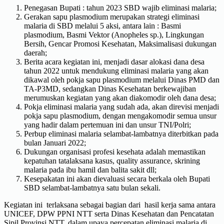
Penegasan Bupati : tahun 2023 SBD wajib eliminasi malaria;
Gerakan sapu plasmodium merupakan strategi eliminasi
malaria di SBD melalui 5 aksi, antara lain : Basmi
plasmodium, Basmi Vektor (Anopheles sp.), Lingkungan
Bersih, Gencar Promosi Kesehatan, Maksimalisasi dukungan
daerah;
Berita acara kegiatan ini, menjadi dasar alokasi dana desa
tahun 2022 untuk mendukung eliminasi malaria yang akan
dikawal oleh pokja sapu plasmodium melalui Dinas PMD dan
TA-P3MD, sedangkan Dinas Kesehatan berkewajiban
merumuskan kegiatan yang akan diakomodir oleh dana desa;
Pokja eliminasi malaria yang sudah ada, akan direvisi menjadi
pokja sapu plasmodium, dengan mengakomodir semua unsur
yang hadir dalam pertemuan ini dan unsur TNI/Polri;
Perbup eliminasi malaria selambat-lambatnya diterbitkan pada
bulan Januari 2022;
Dukungan organisasi profesi kesehata adalah memastikan
kepatuhan tatalaksana kasus, quality assurance, skrining
malaria pada ibu hamil dan balita sakit dll;
Kesepakatan ini akan dievaluasi secara berkala oleh Bupati
SBD selambat-lambatnya satu bulan sekali.
Kegiatan ini terlaksana sebagai bagian dari hasil kerja sama antara
UNICEF, DPW PPNI NTT serta Dinas Kesehatan dan Pencatatan
Sipil Provinsi NTT, dalam upaya percepatan eliminasi malaria di