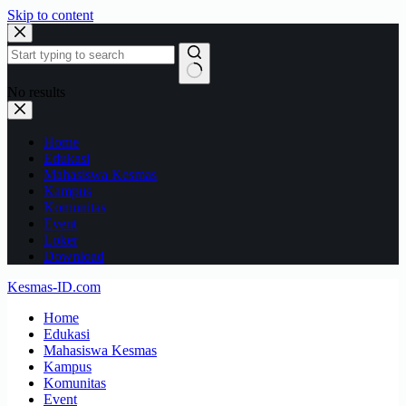
Skip to content
No results
Home
Edukasi
Mahasiswa Kesmas
Kampus
Komunitas
Event
Loker
Download
Kesmas-ID.com
Home
Edukasi
Mahasiswa Kesmas
Kampus
Komunitas
Event