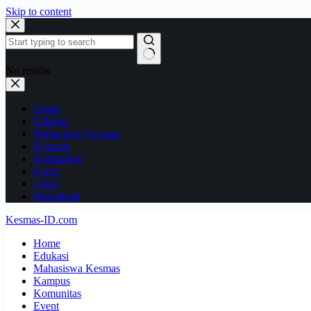
Skip to content
No results
Home
Edukasi
Mahasiswa Kesmas
Kampus
Komunitas
Event
Loker
Download
Kesmas-ID.com
Home
Edukasi
Mahasiswa Kesmas
Kampus
Komunitas
Event