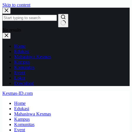
Skip to content
No results
Home
Edukasi
Mahasiswa Kesmas
Kampus
Komunitas
Event
Loker
Download
Kesmas-ID.com
Home
Edukasi
Mahasiswa Kesmas
Kampus
Komunitas
Event