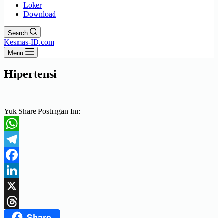
Loker
Download
Search
Kesmas-ID.com
Menu
Hipertensi
Yuk Share Postingan Ini:
WhatsApp
Telegram
Facebook
LinkedIn
X
Share
Threads