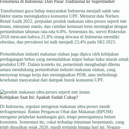
Fenomena di Indonesia: Dari Pasar Tradisional ke Supermarket
Transformasi gaya hidup masyarakat Indonesia menjadi salah satu
faktor utama meningkatnya konsumsi UPF. Menurut data Nielsen
Retail Audit 2022, penjualan produk makanan ultra-proses seperti mie
instan, minuman manis, dan camilan kemasan terus meningkat dengan
pertumbuhan tahunan rata-rata 6-8%. Sementara itu, survei Riskesdas
2018 mencatat bahwa 21,8% orang dewasa di Indonesia memiliki
obesitas, dan prevalensi ini naik menjadi 23,4% pada SKI 2023.
Pertumbuhan industri makanan olahan juga dipicu oleh kebijakan
perdagangan bebas yang memudahkan impor bahan baku murah untuk
produksi UPF. Dalam konteks ini, pemerintah menghadapi dilema
antara mendukung pertumbuhan industri makanan olahan, yang
menyerap tenaga kerja dan meningkatkan PDB, atau melindungi
kesehatan masyarakat dari dampak buruk konsumsi UPF.
Kebijakan Saat Ini: Apakah Sudah Cukup?
Di Indonesia, regulasi mengenai makanan ultra-proses masih
terfragmentasi. Badan Pengawas Obat dan Makanan (BPOM)
mengatur pelabelan kandungan gizi, tetapi penerapannya belum
konsisten. Sementara itu, cukai terhadap minuman berpemanis, yang
telah diusulkan sejak 2020, masih tertunda hingga hari ini. Negara-