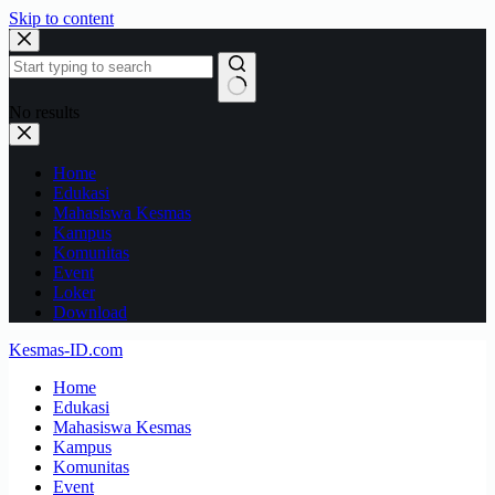
Skip to content
No results
Home
Edukasi
Mahasiswa Kesmas
Kampus
Komunitas
Event
Loker
Download
Kesmas-ID.com
Home
Edukasi
Mahasiswa Kesmas
Kampus
Komunitas
Event