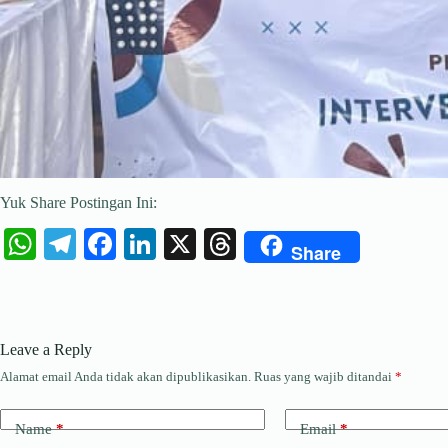
Yuk Share Postingan Ini:
W
Te
Fa
Li
X
T
Share
ha
le
ce
nk
hr
ts
gr
bo
ed
ea
A
a
ok
In
ds
Leave a Reply
pp
m
Alamat email Anda tidak akan dipublikasikan.
Ruas yang wajib ditandai
*
Name
*
Email
*