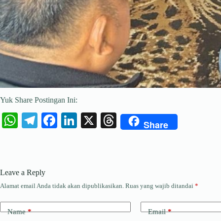
Yuk Share Postingan Ini:
W
Te
Fa
Li
X
T
Share
ha
le
ce
nk
hr
ts
gr
bo
ed
ea
A
a
ok
In
ds
Leave a Reply
pp
m
Alamat email Anda tidak akan dipublikasikan.
Ruas yang wajib ditandai
*
Name
*
Email
*