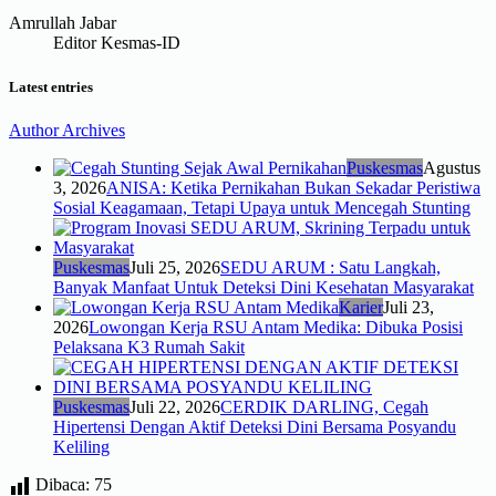
Amrullah Jabar
Editor Kesmas-ID
Latest entries
Author Archives
Puskesmas
Agustus
3, 2026
ANISA: Ketika Pernikahan Bukan Sekadar Peristiwa
Sosial Keagamaan, Tetapi Upaya untuk Mencegah Stunting
Puskesmas
Juli 25, 2026
SEDU ARUM : Satu Langkah,
Banyak Manfaat Untuk Deteksi Dini Kesehatan Masyarakat
Karier
Juli 23,
2026
Lowongan Kerja RSU Antam Medika: Dibuka Posisi
Pelaksana K3 Rumah Sakit
Puskesmas
Juli 22, 2026
CERDIK DARLING, Cegah
Hipertensi Dengan Aktif Deteksi Dini Bersama Posyandu
Keliling
Dibaca:
75