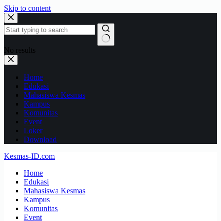
Skip to content
No results
Home
Edukasi
Mahasiswa Kesmas
Kampus
Komunitas
Event
Loker
Download
Kesmas-ID.com
Home
Edukasi
Mahasiswa Kesmas
Kampus
Komunitas
Event