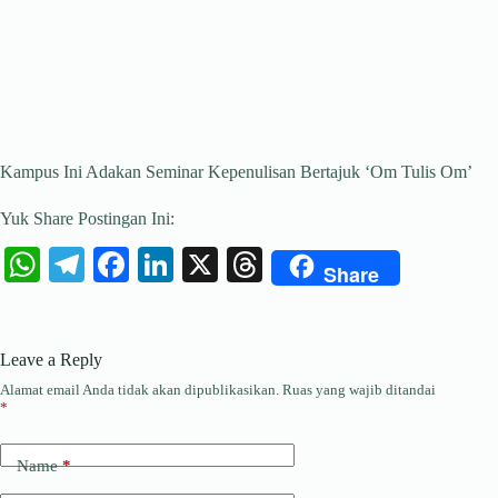
Kampus Ini Adakan Seminar Kepenulisan Bertajuk ‘Om Tulis Om’
Yuk Share Postingan Ini:
W
Te
Fa
Li
X
T
Share
ha
le
ce
nk
hr
ts
gr
bo
ed
ea
Leave a Reply
A
a
ok
In
ds
Alamat email Anda tidak akan dipublikasikan.
Ruas yang wajib ditandai
pp
m
*
Name
*