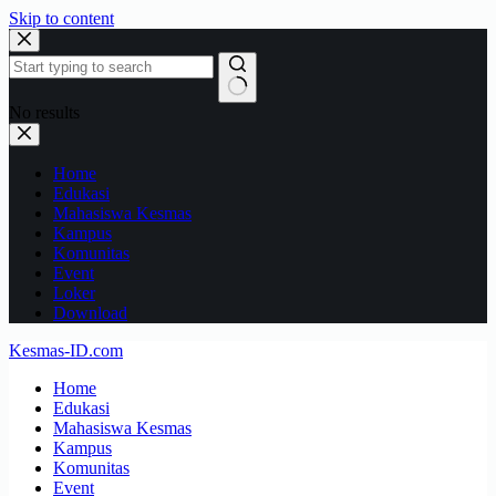
Skip to content
No results
Home
Edukasi
Mahasiswa Kesmas
Kampus
Komunitas
Event
Loker
Download
Kesmas-ID.com
Home
Edukasi
Mahasiswa Kesmas
Kampus
Komunitas
Event