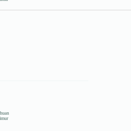
huan
imur