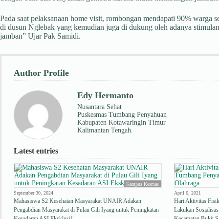
Pada saat pelaksanaan home visit, rombongan mendapati 90% warga
di dusun Nglebak yang kemudian juga di dukung oleh adanya stimulan 
jamban” Ujar Pak Samidi.
Author Profile
Edy Hermanto
Nusantara Sehat
Puskesmas Tumbang Penyahuan
Kabupaten Kotawaringin Timur
Kalimantan Tengah.
Latest entries
Kampus Kesmas
September 30, 2024
April 6, 2021
Mahasiswa S2 Kesehatan Masyarakat UNAIR Adakan
Hari Aktivitas Fi
Pengabdian Masyarakat di Pulau Gili Iyang untuk Peningkatan
Lakukan Sosialisa
Kesadaran ASI Eksklusif
Kecamatan Bukit S