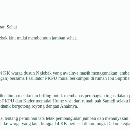
an Sehat
ebak kini mulai membangun jamban sehat.
 14 KK warga dusun Nglebak yang awalnya masih menggunakan jamban
ngan) bersama Fasilitator PKPU mulai berkumpul di rumah Ibu Supriha
ebih dahulu melakukan brifing untuk membahas pembagian tugas dalam
ator PKPU dan Kader memulai Home visit dari rumah pak Samidi selak
ptitank bergotong royong dengan Anaknya.
asi tentang pemilihan tata letak pembangunan jamban dan menanyakan
it ke warga yang lain, hingga 14 KK berhasil di kunjungi. Dalam keg