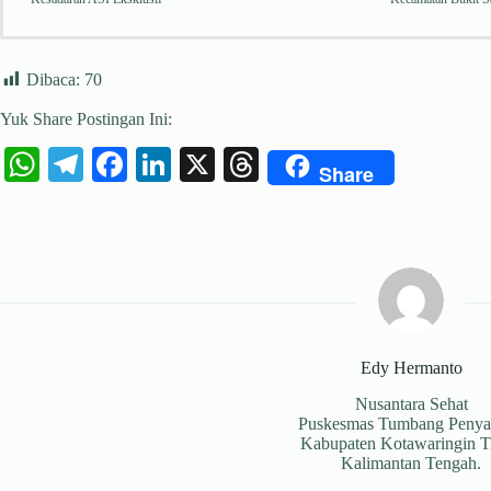
Dibaca:
70
Yuk Share Postingan Ini:
W
Te
Fa
Li
X
T
Share
ha
le
ce
nk
hr
ts
gr
bo
ed
ea
A
a
ok
In
ds
pp
m
Edy Hermanto
Nusantara Sehat
Puskesmas Tumbang Penya
Kabupaten Kotawaringin T
Kalimantan Tengah.