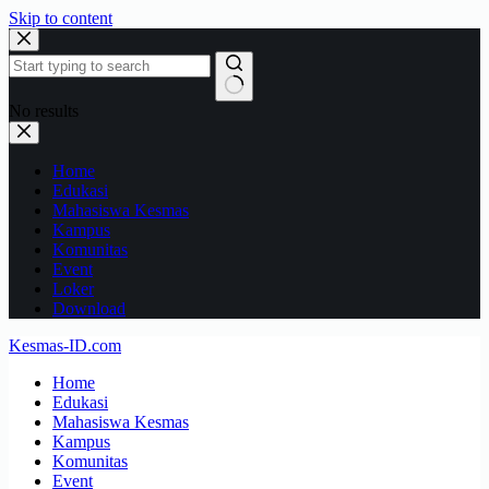
Skip to content
No results
Home
Edukasi
Mahasiswa Kesmas
Kampus
Komunitas
Event
Loker
Download
Kesmas-ID.com
Home
Edukasi
Mahasiswa Kesmas
Kampus
Komunitas
Event