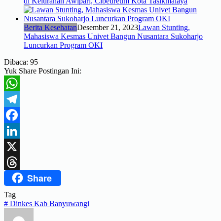
di Kelurahan Awipari, Cibeureum Kota Tasikmalaya
Berita Kesehatan
Desember 21, 2023
Lawan Stunting,
Mahasiswa Kesmas Univet Bangun Nusantara Sukoharjo
Luncurkan Program OKI
Dibaca:
95
Yuk Share Postingan Ini:
WhatsApp
Telegram
Facebook
LinkedIn
X
Share
Threads
Tag
#
Dinkes Kab Banyuwangi