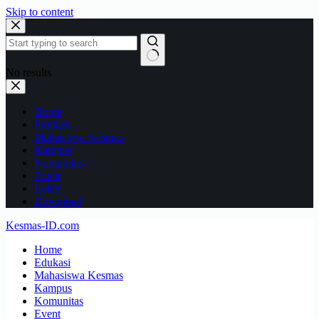
Skip to content
No results
Home
Edukasi
Mahasiswa Kesmas
Kampus
Komunitas
Event
Loker
Download
Kesmas-ID.com
Home
Edukasi
Mahasiswa Kesmas
Kampus
Komunitas
Event