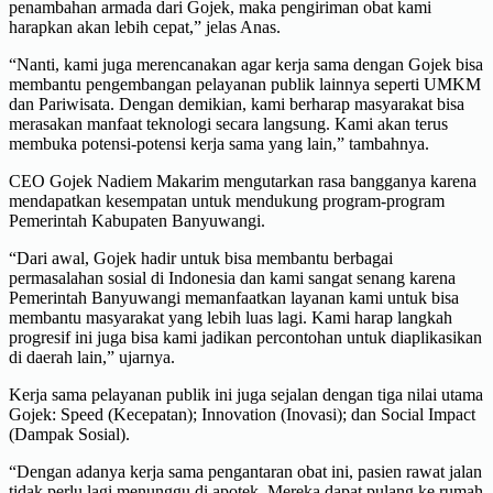
penambahan armada dari Gojek, maka pengiriman obat kami
harapkan akan lebih cepat,” jelas Anas.
“Nanti, kami juga merencanakan agar kerja sama dengan Gojek bisa
membantu pengembangan pelayanan publik lainnya seperti UMKM
dan Pariwisata. Dengan demikian, kami berharap masyarakat bisa
merasakan manfaat teknologi secara langsung. Kami akan terus
membuka potensi-potensi kerja sama yang lain,” tambahnya.
CEO Gojek Nadiem Makarim mengutarkan rasa bangganya karena
mendapatkan kesempatan untuk mendukung program-program
Pemerintah Kabupaten Banyuwangi.
“Dari awal, Gojek hadir untuk bisa membantu berbagai
permasalahan sosial di Indonesia dan kami sangat senang karena
Pemerintah Banyuwangi memanfaatkan layanan kami untuk bisa
membantu masyarakat yang lebih luas lagi. Kami harap langkah
progresif ini juga bisa kami jadikan percontohan untuk diaplikasikan
di daerah lain,” ujarnya.
Kerja sama pelayanan publik ini juga sejalan dengan tiga nilai utama
Gojek: Speed (Kecepatan); Innovation (Inovasi); dan Social Impact
(Dampak Sosial).
“Dengan adanya kerja sama pengantaran obat ini, pasien rawat jalan
tidak perlu lagi menunggu di apotek. Mereka dapat pulang ke rumah