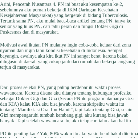
Arini, Pencerah Nusantara 4. PN ini buat aku kesempatan ke-2,
sebelumnya aku pernah bekerja di JKM (Jaringan Kesehatan
Kesejahteraan Masyarakat) yang bergerak di bidang Tuberculosis.
Tertarik sama PN, aku mulai baca-baca artikel tentang PN, tanya ke
senior yang lulus PN, cari tahu peran dan fungsi Dokter Gigi di
Puskesmas dan di masyarakat.
Motivasi awal ikutan PN mulanya ingin coba-coba keluar dari zona
nyaman dan ingin tahu kondisi kesehatan di Indonesia. Sempat
bayangin, awalnya aku kira ikut PN ini sangat berat, karena bakal
ditugasin di daerah yang cukup jauh dari rumah dan bekerja langsung
terjun di masyarakat.
Dari proses seleksi PN, yang paling berdebar itu waktu proses
wawancara. Karena disana aku ditanya tentang hubungan profesiku
sebagai Dokter Gigi dan Gizi (Secara PN itu program utamanya Gizi
dan KIA) kalau KIA aku bisa jawab, karena skripsiku waktu itu
tentang “Manifestasi Oral Ibu Hamil”, tapi kalau tentang Gizi, selain
Gizi mempengaruhi tumbuh kembang gigi, aku kurang bisa jawab
banyak. Tapi setelah wawancara itu, aku tetap cari tahu akan hal itu.
PD itu penting kan? Yak, 80% waktu itu aku yakin betul bakal diterima