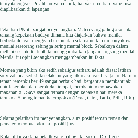
ternyata enggak. Pelatihannya menarik, banyak ilmu baru yang bisa
diaplikasikan di lapangan.
Pelatihan PN itu sangat penyenangkan. Materi yang paling aku sukai
tentang kepekaan budaya dimana kita diajarkan bahwa menilai
berbeda dengan menggambarkan, dan selama ini kita itu banyaknya
menilai seseorang sehingga sering mental block. Sebaiknya dalam
melihat sesuatu itu lebih ke menggambarkan jangan langsung menilai.
Menilai itu opini sedangkan menggambarkan itu fakta.
Momen yang bikin aku sedih sekaligus terharu adalah disaat latihan
survival, ada sedikit kecelakaan yang bikin aku gak bisa jalan. Namun
teman-temenku ber-49 sangat berbaik hati, bergantian membantuaku
untuk berjalan dan berpindah tempat, membantu membawakan
makanan dll. Saya sangat terharu dengan kebaikan hati mereka
terutama 5 orang teman kelompokku (Dewi, Citra, Tania, Prilli, Riki).
Selama pelatihan itu menyenangkan, aura positif teman-teman dan
pemateri membuat aku ikut positif juga
Kalau ditanya siapa pelatih yang paling aku suka…Drg.Irene