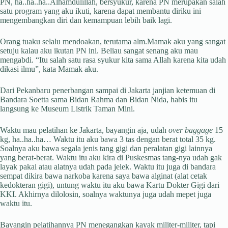
PN, ha..ha..ha..Alhamdulillah, bersyukur, karena PN merupakan salah
satu program yang aku ikuti, karena dapat membantu diriku ini
mengembangkan diri dan kemampuan lebih baik lagi.
Orang tuaku selalu mendoakan, terutama alm.Mamak aku yang sangat
setuju kalau aku ikutan PN ini. Beliau sangat senang aku mau
mengabdi. “Itu salah satu rasa syukur kita sama Allah karena kita udah
dikasi ilmu”, kata Mamak aku.
Dari Pekanbaru penerbangan sampai di Jakarta janjian ketemuan di
Bandara Soetta sama Bidan Rahma dan Bidan Nida, habis itu
langsung ke Museum Listrik Taman Mini.
Waktu mau pelatihan ke Jakarta, bayangin aja, udah
over baggage
15
kg, ha..ha..ha… Waktu itu aku bawa 3 tas dengan berat total 35 kg.
Soalnya aku bawa segala jenis tang gigi dan peralatan gigi lainnya
yang berat-berat. Waktu itu aku kira di Puskesmas tang-nya udah gak
layak pakai atau alatnya udah pada jelek. Waktu itu juga di bandara
sempat dikira bawa narkoba karena saya bawa alginat (alat cetak
kedokteran gigi), untung waktu itu aku bawa Kartu Dokter Gigi dari
KKI. Akhirnya dilolosin, soalnya waktunya juga udah mepet juga
waktu itu.
Bayangin pelatihannya PN menegangkan kayak militer-militer, tapi