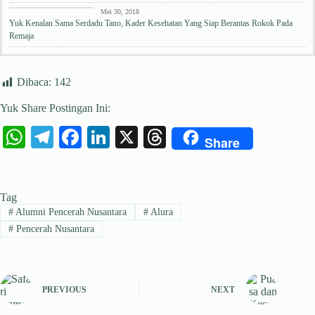
Edukasi Kesehatan
Mei 30, 2018
Yuk Kenalan Sama Serdadu Tano, Kader Kesehatan Yang Siap Berantas Rokok Pada
Remaja
Dibaca:
142
Yuk Share Postingan Ini:
W
Te
Fa
Li
X
T
Share
ha
le
ce
nk
hr
ts
gr
bo
ed
ea
Tag
A
a
ok
In
ds
#
Alumni Pencerah Nusantara
#
Alura
pp
m
#
Pencerah Nusantara
PREVIOUS
NEXT