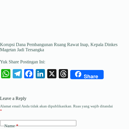
Korupsi Dana Pembangunan Ruang Rawat Inap, Kepala Dinkes
Magetan Jadi Tersangka
Yuk Share Postingan Ini:
W
Te
Fa
Li
X
T
Share
ha
le
ce
nk
hr
ts
gr
bo
ed
ea
Leave a Reply
A
a
ok
In
ds
Alamat email Anda tidak akan dipublikasikan.
Ruas yang wajib ditandai
pp
m
*
Name
*