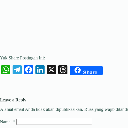
Yuk Share Postingan Ini:
W
Te
Fa
Li
X
T
Share
ha
le
ce
nk
hr
ts
gr
bo
ed
ea
A
a
ok
In
ds
Leave a Reply
pp
m
Alamat email Anda tidak akan dipublikasikan.
Ruas yang wajib ditand
Name
*