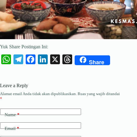
Yuk Share Postingan Ini:
W
Te
Fa
Li
X
T
Share
ha
le
ce
nk
hr
ts
gr
bo
ed
ea
Leave a Reply
A
a
ok
In
ds
Alamat email Anda tidak akan dipublikasikan.
Ruas yang wajib ditandai
pp
m
*
Name
*
Email
*