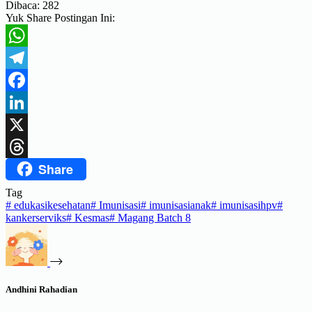
Dibaca:
282
Yuk Share Postingan Ini:
WhatsApp
Telegram
Facebook
LinkedIn
X
Share
Threads
Tag
#
edukasikesehatan
#
Imunisasi
#
imunisasianak
#
imunisasihpv
#
kankerserviks
#
Kesmas
#
Magang Batch 8
Andhini Rahadian