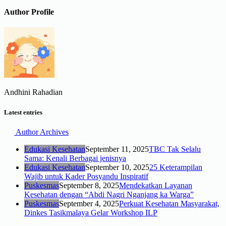
Author Profile
Andhini Rahadian
Latest entries
Author Archives
Edukasi Kesehatan
September 11, 2025
TBC Tak Selalu
Sama: Kenali Berbagai jenisnya
Edukasi Kesehatan
September 10, 2025
25 Keterampilan
Wajib untuk Kader Posyandu Inspiratif
Puskesmas
September 8, 2025
Mendekatkan Layanan
Kesehatan dengan “Abdi Nagri Nganjang ka Warga”
Puskesmas
September 4, 2025
Perkuat Kesehatan Masyarakat,
Dinkes Tasikmalaya Gelar Workshop ILP