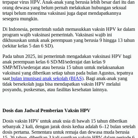
terpapar virus HPV. Anak-anak yang berusia lebih besar dari itu dan
orang dewasa yang belum pernah melakukan hubungan seksual
tetapi belum menerima vaksinasi juga dapat mendapatkannya
sesegera mungkin.
Di Indonesia, pemerintah sudah memasukkan vaksin HPV ke dalam
program wajib vaksinasi pemerintah. Vaksinasi wajib ini
dikhususkan untuk anak perempuan yang berusia 9 hingga 13 tahun
(sekitar kelas 5 dan 6 SD).
Pada tahun 2025, ini pemerintah mengadakan vaksinasi HPV bagi
anak perempuan kelas 6 SD/MI/sederajat dan kelas 9
SMP/MTs/sederajat atau berusia 15 tahun untuk melaksanakan
vaksinasi yang diberikan setiap tahun pada bulan Agustus, tepatnya
saat
bulan imunisasi anak sekolah (BIAS)
. Bagi anak-anak yang
tidak bersekolah juga bisa mendapatkan vaksin HPV melalui
posyandu, puskesmas, atau fasilitas kesehatan lainnya.
Dosis dan Jadwal Pemberian Vaksin HPV
Dosis vaksin HPV untuk anak usia di bawah 15 tahun diberikan
sebanyak 2 kali, dengan jarak dosis kedua adalah 6–12 bulan setelah
dosis pertama. Sementara untuk remaja dan dewasa muda berusia
15–26 tahun, diberikan 3 kali suntikan vaksin HPV dalam periode 6