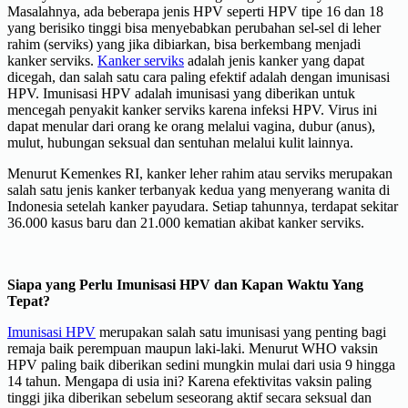
Masalahnya, ada beberapa jenis HPV seperti HPV tipe 16 dan 18
yang berisiko tinggi bisa menyebabkan perubahan sel-sel di leher
rahim (serviks) yang jika dibiarkan, bisa berkembang menjadi
kanker serviks.
Kanker serviks
adalah jenis kanker yang dapat
dicegah, dan salah satu cara paling efektif adalah dengan imunisasi
HPV. Imunisasi HPV adalah imunisasi yang diberikan untuk
mencegah penyakit kanker serviks karena infeksi HPV. Virus ini
dapat menular dari orang ke orang melalui vagina, dubur (anus),
mulut, hubungan seksual dan sentuhan melalui kulit lainnya.
Menurut Kemenkes RI, kanker leher rahim atau serviks merupakan
salah satu jenis kanker terbanyak kedua yang menyerang wanita di
Indonesia setelah kanker payudara. Setiap tahunnya, terdapat sekitar
36.000 kasus baru dan 21.000 kematian akibat kanker serviks.
Siapa yang Perlu Imunisasi HPV dan Kapan Waktu Yang
Tepat?
Imunisasi HPV
merupakan salah satu imunisasi yang penting bagi
remaja baik perempuan maupun laki-laki. Menurut WHO vaksin
HPV paling baik diberikan sedini mungkin mulai dari usia 9 hingga
14 tahun. Mengapa di usia ini? Karena efektivitas vaksin paling
tinggi jika diberikan sebelum seseorang aktif secara seksual dan