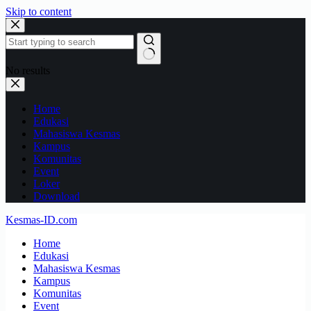
Skip to content
No results
Home
Edukasi
Mahasiswa Kesmas
Kampus
Komunitas
Event
Loker
Download
Kesmas-ID.com
Home
Edukasi
Mahasiswa Kesmas
Kampus
Komunitas
Event