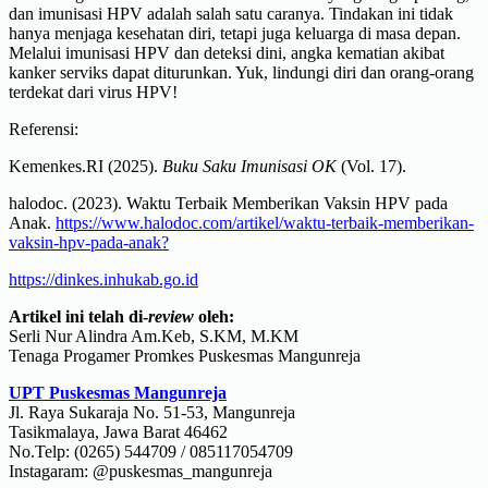
dan imunisasi HPV adalah salah satu caranya. Tindakan ini tidak
hanya menjaga kesehatan diri, tetapi juga keluarga di masa depan.
Melalui imunisasi HPV dan deteksi dini, angka kematian akibat
kanker serviks dapat diturunkan. Yuk, lindungi diri dan orang-orang
terdekat dari virus HPV!
Referensi:
Kemenkes.RI (2025).
Buku Saku Imunisasi OK
(Vol. 17).
halodoc. (2023). Waktu Terbaik Memberikan Vaksin HPV pada
Anak.
https://www.halodoc.com/artikel/waktu-terbaik-memberikan-
vaksin-hpv-pada-anak?
https://dinkes.inhukab.go.id
Artikel ini telah di-
review
oleh:
Serli Nur Alindra Am.Keb, S.KM, M.KM
Tenaga Progamer Promkes Puskesmas Mangunreja
UPT Puskesmas Mangunreja
Jl. Raya Sukaraja No. 51-53, Mangunreja
Tasikmalaya, Jawa Barat 46462
No.Telp: (0265) 544709 / 085117054709
Instagaram: @puskesmas_mangunreja