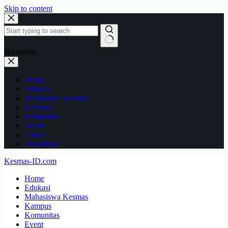
Skip to content
No results
Home
Edukasi
Mahasiswa Kesmas
Kampus
Komunitas
Event
Loker
Download
Kesmas-ID.com
Home
Edukasi
Mahasiswa Kesmas
Kampus
Komunitas
Event