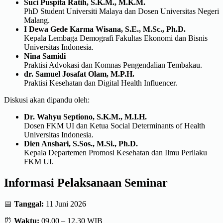
Suci Puspita Ratih, S.K.M., M.K.M.
PhD Student Universiti Malaya dan Dosen Universitas Negeri
Malang.
I Dewa Gede Karma Wisana, S.E., M.Sc., Ph.D.
Kepala Lembaga Demografi Fakultas Ekonomi dan Bisnis
Universitas Indonesia.
Nina Samidi
Praktisi Advokasi dan Komnas Pengendalian Tembakau.
dr. Samuel Josafat Olam, M.P.H.
Praktisi Kesehatan dan Digital Health Influencer.
Diskusi akan dipandu oleh:
Dr. Wahyu Septiono, S.K.M., M.I.H.
Dosen FKM UI dan Ketua Social Determinants of Health
Universitas Indonesia.
Dien Anshari, S.Sos., M.Si., Ph.D.
Kepala Departemen Promosi Kesehatan dan Ilmu Perilaku
FKM UI.
Informasi Pelaksanaan Seminar
📅
Tanggal:
11 Juni 2026
⏰
Waktu:
09.00 – 12.30 WIB