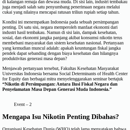
di kalangan remaja dan dewasa muda. Di sisi lain, industri tembakau
juga menjadi salah satu penyumbang penerimaan negara melalui
cukai yang nilainya mencapai ratusan triliun rupiah setiap tahun.
Kondisi ini menempatkan Indonesia pada sebuah persimpangan
penting. Di satu sisi, negara memperoleh manfaat ekonomi dari
industri hasil tembakau. Namun di sisi lain, dampak kesehatan,
sosial, dan ekonomi jangka panjang akibat konsumsi nikotin terus
membebani masyarakat dan sistem kesehatan nasional. Pertanyaan
yang kemudian muncul adalah: apakah keuntungan fiskal jangka
pendek dapat sebanding dengan biaya kesehatan dan hilangnya
produktivitas generasi masa depan?
Menjawab pertanyaan tersebut, Fakultas Kesehatan Masyarakat
Universitas Indonesia bersama Social Determinants of Health Center
for Equity dan berbagai mitra menyelenggarakan seminar bertajuk
“Nikotin di Persimpangan: Antara Ilusi Fiskal Negara dan
Penyelamatan Masa Depan Generasi Muda Indonesia.”
Event – 2
Mengapa Isu Nikotin Penting Dibahas?
Organisasi Kesehatan Dunia (WHO) telah lama menyatakan bahwa