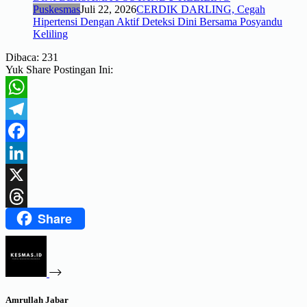
Puskesmas
Juli 22, 2026
CERDIK DARLING, Cegah
Hipertensi Dengan Aktif Deteksi Dini Bersama Posyandu
Keliling
Dibaca:
231
Yuk Share Postingan Ini:
WhatsApp
Telegram
Facebook
LinkedIn
X
Share
Threads
Amrullah Jabar