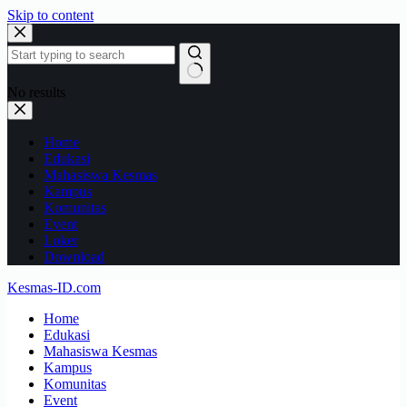
Skip to content
No results
Home
Edukasi
Mahasiswa Kesmas
Kampus
Komunitas
Event
Loker
Download
Kesmas-ID.com
Home
Edukasi
Mahasiswa Kesmas
Kampus
Komunitas
Event