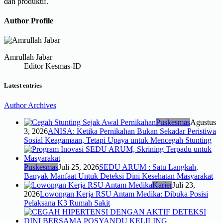
dan produktif.
Author Profile
Amrullah Jabar
Editor Kesmas-ID
Latest entries
Author Archives
Puskesmas
Agustus
3, 2026
ANISA: Ketika Pernikahan Bukan Sekadar Peristiwa
Sosial Keagamaan, Tetapi Upaya untuk Mencegah Stunting
Puskesmas
Juli 25, 2026
SEDU ARUM : Satu Langkah,
Banyak Manfaat Untuk Deteksi Dini Kesehatan Masyarakat
Karier
Juli 23,
2026
Lowongan Kerja RSU Antam Medika: Dibuka Posisi
Pelaksana K3 Rumah Sakit