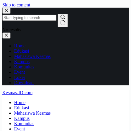
Skip to content
No results
Home
Edukasi
Mahasiswa Kesmas
Kampus
Komunitas
Event
Loker
Download
Kesmas-ID.com
Home
Edukasi
Mahasiswa Kesmas
Kampus
Komunitas
Event