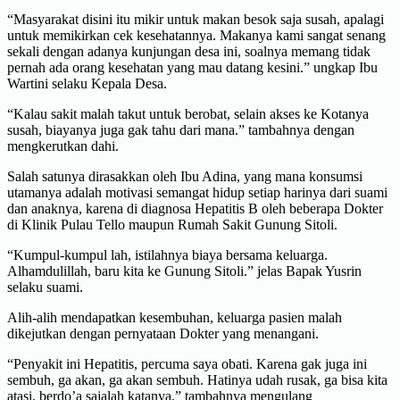
“Masyarakat disini itu mikir untuk makan besok saja susah, apalagi
untuk memikirkan cek kesehatannya. Makanya kami sangat senang
sekali dengan adanya kunjungan desa ini, soalnya memang tidak
pernah ada orang kesehatan yang mau datang kesini.” ungkap Ibu
Wartini selaku Kepala Desa.
“Kalau sakit malah takut untuk berobat, selain akses ke Kotanya
susah, biayanya juga gak tahu dari mana.” tambahnya dengan
mengkerutkan dahi.
Salah satunya dirasakkan oleh Ibu Adina, yang mana konsumsi
utamanya adalah motivasi semangat hidup setiap harinya dari suami
dan anaknya, karena di diagnosa Hepatitis B oleh beberapa Dokter
di Klinik Pulau Tello maupun Rumah Sakit Gunung Sitoli.
“Kumpul-kumpul lah, istilahnya biaya bersama keluarga.
Alhamdulillah, baru kita ke Gunung Sitoli.” jelas Bapak Yusrin
selaku suami.
Alih-alih mendapatkan kesembuhan, keluarga pasien malah
dikejutkan dengan pernyataan Dokter yang menangani.
“Penyakit ini Hepatitis, percuma saya obati. Karena gak juga ini
sembuh, ga akan, ga akan sembuh. Hatinya udah rusak, ga bisa kita
atasi, berdo’a sajalah katanya.” tambahnya mengulang