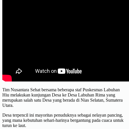
Tim Nusantara Sehat bersama beberapa staf Puskesmas Labuhan
Hiu melakukan kunjungan Desa ke Desa Labuhan Rima yang
merupakan salah satu Desa yang berada di Nias Selatan, Sumatera
Utara.
Desa terpencil ini mayoritas penuduknya sebagai nelayan pancing,
yang mana kebutuhan sehari-harinya bergantung pada cuaca untuk
turun ke laut.