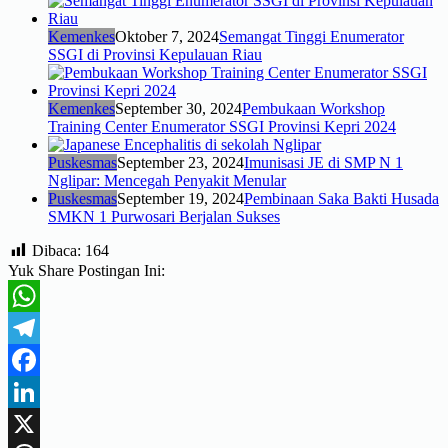
Kemenkes
Oktober 7, 2024
Semangat Tinggi Enumerator
SSGI di Provinsi Kepulauan Riau
Kemenkes
September 30, 2024
Pembukaan Workshop
Training Center Enumerator SSGI Provinsi Kepri 2024
Puskesmas
September 23, 2024
Imunisasi JE di SMP N 1
Nglipar: Mencegah Penyakit Menular
Puskesmas
September 19, 2024
Pembinaan Saka Bakti Husada
SMKN 1 Purwosari Berjalan Sukses
Dibaca:
164
Yuk Share Postingan Ini:
WhatsApp
Telegram
Facebook
LinkedIn